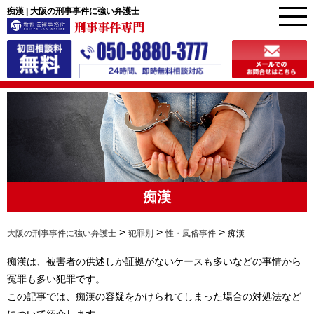
痴漢 | 大阪の刑事事件に強い弁護士
痴漢
>
>
>
大阪の刑事事件に強い弁護士
犯罪別
性・風俗事件
痴漢
痴漢は、被害者の供述しか証拠がないケースも多いなどの事情から
冤罪も多い犯罪です。
この記事では、痴漢の容疑をかけられてしまった場合の対処法など
について紹介します。