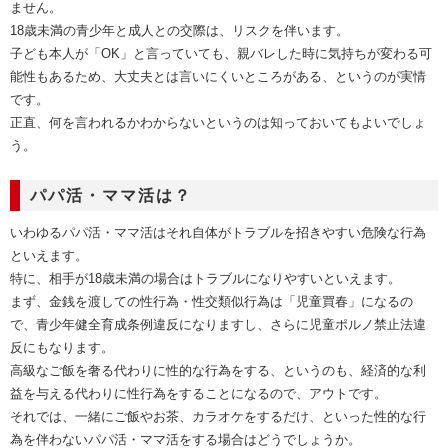
ません。
18歳未満の青少年と成人との交際は、リスクを伴います。
子ども本人が「OK」と言っていても、親バレした時に気持ちが変わる可
能性もあるため、大丈夫とは言いにくいところがある、というのが実情
です。
正直、何を言われるかわからないというのは知っておいてもよいでしょ
う。
パパ活・ママ活は？
いわゆるパパ活・ママ活はそれ自体がトラブルを招きやすい危険な行為
といえます。
特に、相手が18歳未満の場合はトラブルになりやすいといえます。
まず、金銭を渡しての性行為・性交類似行為は「児童買春」になるの
で、青少年健全育成条例違反になりますし、さらに児童ポルノ禁止法違
反にもなります。
高級なご飯を奢る代わりに性的な行為をする、というのも、経済的な利
益を与える代わりに性行為をすることになるので、アウトです。
それでは、一緒にご飯やお茶、カラオケをするだけ、といった性的な行
為を伴わないパパ活・ママ活をする場合はどうでしょうか。