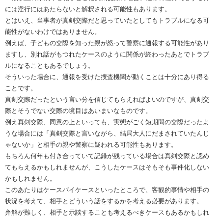
には淫行にはあたらないと解釈される可能性もあります。
とはいえ、当事者が真剣交際だと思っていたとしてもトラブルになる可
能性がないわけではありません。
例えば、子どもの交際を知った親が怒って警察に通報する可能性があり
ますし、別れ話がもつれたケースのように関係が終わったあとでトラブ
ルになることもあるでしょう。
そういった場合に、通報を受けた捜査機関が動くことは十分にあり得る
ことです。
真剣交際だったという言い分を信じてもらえればよいのですが、真剣交
際とそうでない交際の境目はあいまいなものです。
例え真剣交際、同意の上といっても、実態がごく短期間の交際だったよ
うな場合には「真剣交際と言いながら、結局大人にだまされていたんじ
ゃないか」と相手の親や警察に疑われる可能性もあります。
もちろん何年も付き合っていて記録が残っている場合は真剣交際と認め
てもらえるかもしれませんが、こうしたケースはそもそも事件化しない
かもしれません。
このあたりはケースバイケースといったところで、客観的事情や相手の
状況を考えて、相手とどういう話をするかを考える必要があります。
弁解が難しく、相手と示談することも考えるべきケースもあるかもしれ