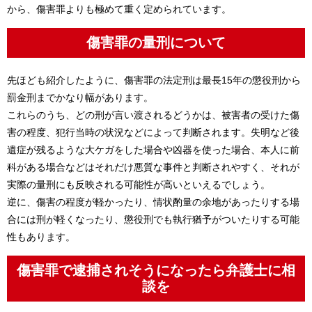
から、傷害罪よりも極めて重く定められています。
傷害罪の量刑について
先ほども紹介したように、傷害罪の法定刑は最長15年の懲役刑から
罰金刑までかなり幅があります。
これらのうち、どの刑が言い渡されるどうかは、被害者の受けた傷
害の程度、犯行当時の状況などによって判断されます。失明など後
遺症が残るような大ケガをした場合や凶器を使った場合、本人に前
科がある場合などはそれだけ悪質な事件と判断されやすく、それが
実際の量刑にも反映される可能性が高いといえるでしょう。
逆に、傷害の程度が軽かったり、情状酌量の余地があったりする場
合には刑が軽くなったり、懲役刑でも執行猶予がついたりする可能
性もあります。
傷害罪で逮捕されそうになったら弁護士に相
談を